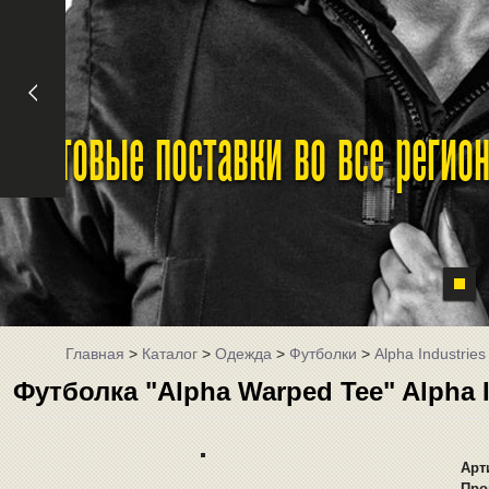
Оптовые поставки во все реги
Главная
>
Каталог
>
Одежда
>
Футболки
>
Alpha Industries
Футболка "Alpha Warped Tee" Alpha 
Арт
Про