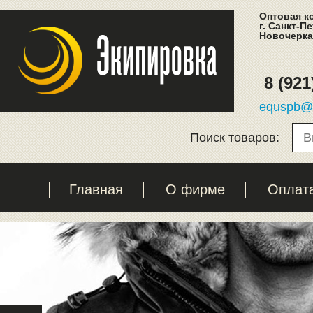
Оптовая к
г. Санкт-П
Новочеркас
8 (921
equspb@l
Поиск товаров:
Главная
О фирме
Оплат