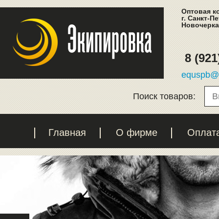
Оптовая к
г. Санкт-П
Новочеркас
8 (921
equspb@l
Поиск товаров:
Главная
О фирме
Оплат