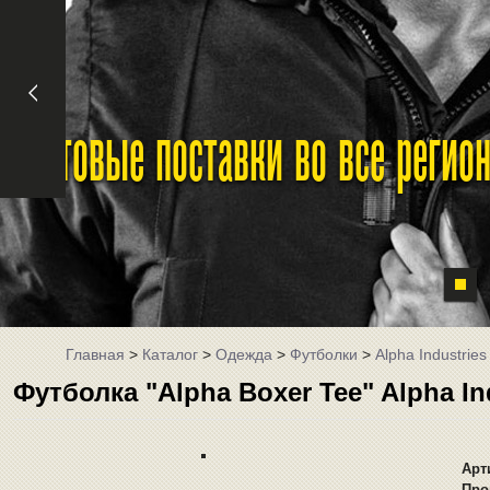
Оптовые поставки во все реги
Главная
>
Каталог
>
Одежда
>
Футболки
>
Alpha Industries
Футболка "Alpha Boxer Tee" Alpha I
Арт
Про