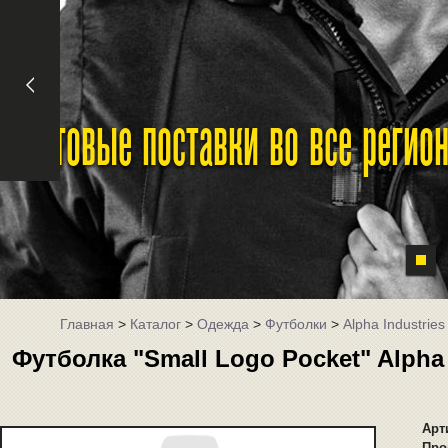
Оптовые поставки во все реги
Главная
>
Каталог
>
Одежда
>
Футболки
>
Alpha Industries
Футболка "Small Logo Pocket" Alpha 
Арт
Про