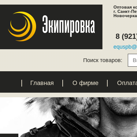
Оптовая к
г. Санкт-П
Новочеркас
8 (921
equspb@l
Поиск товаров:
Главная
О фирме
Оплат