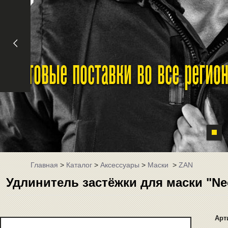
Оптовые поставки во все реги
Главная
>
Каталог
>
Аксессуары
>
Маски
>
ZAN
Удлинитель застёжки для маски "Neo
Арт