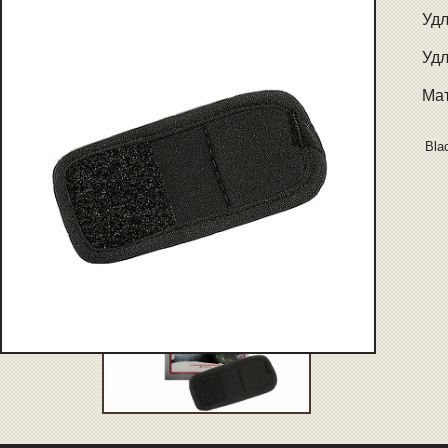
Удл
Удл
Мат
Bla