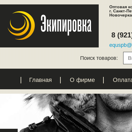
Оптовая к
г. Санкт-П
Новочеркас
8 (921
equspb@l
Поиск товаров:
Главная
О фирме
Оплат