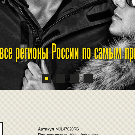
 все регионы России по самым п
!
Артикул
MJL47020RB
Производитель
Alpha Industries