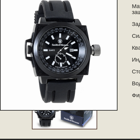
Ма
за
За
Си
Кв
Ин
Ст
Во
Фи