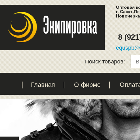
Оптовая к
г. Санкт-П
Новочеркас
8 (921
equspb@l
Поиск товаров:
Главная
О фирме
Оплат