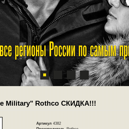
 все регионы России по самым п
 Military" Rothco СКИДКА!!!
Артикул
4382
Производитель
Rothco