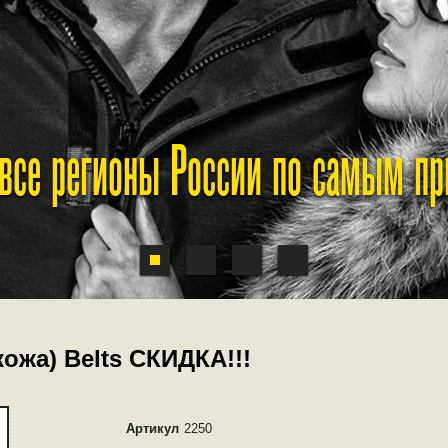
 все регионы России по самым п
кожа) Belts СКИДКА!!!
Артикул
2250