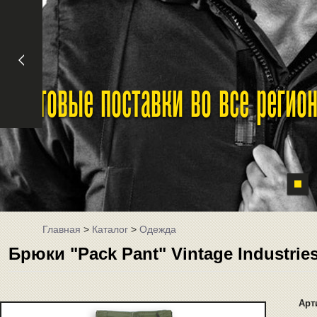
Оптовые поставки во все реги
Главная
>
Каталог
>
Одежда
Брюки "Pack Pant" Vintage Industrie
Арт