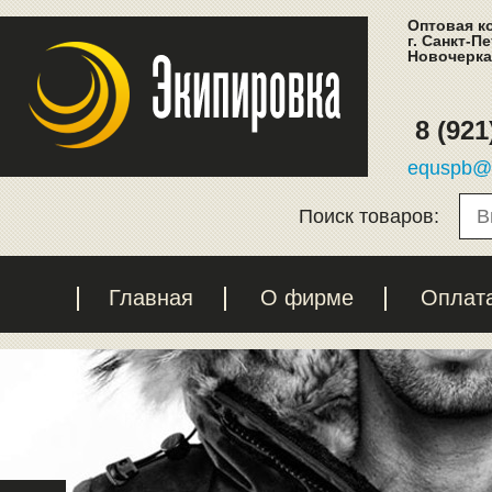
Оптовая к
г. Санкт-П
Новочеркас
8 (921
equspb@l
Поиск товаров:
Главная
О фирме
Оплат