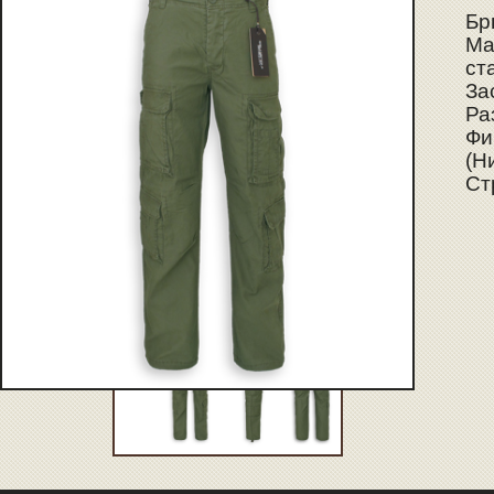
Бр
Ма
ст
За
Ра
Фи
(Н
Ст