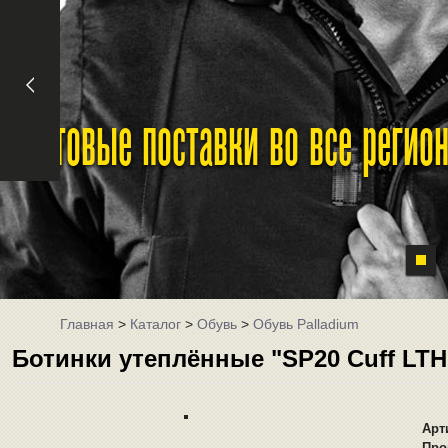
Оптовые поставки во все реги
Главная
>
Каталог
>
Обувь
>
Обувь Palladium
Ботинки утеплённые "SP20 Cuff LTH
Арт
Про