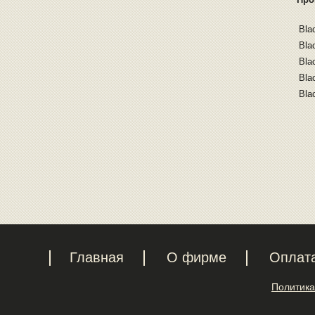
Bla
Bla
Bla
Bla
Bla
Главная
О фирме
Оплат
Политика