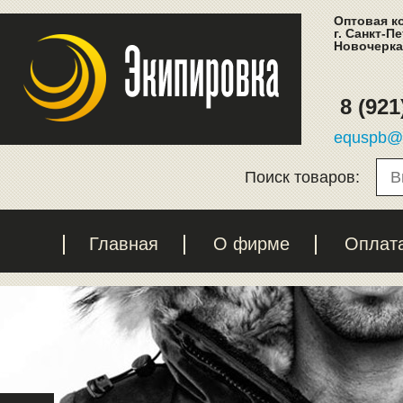
Оптовая к
г. Санкт-П
Новочеркас
8 (921
equspb@l
Поиск товаров:
Главная
О фирме
Оплат