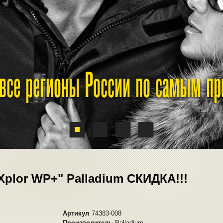
 все регионы России по самым п
plor WP+" Palladium СКИДКА!!!
Артикул
74383-008
Производитель
Palladium