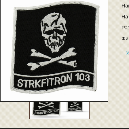
Наш
На
Раз
Фи
У