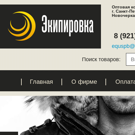
Оптовая к
г. Санкт-П
Новочеркас
8 (921
equspb@l
Поиск товаров:
Главная
О фирме
Оплат