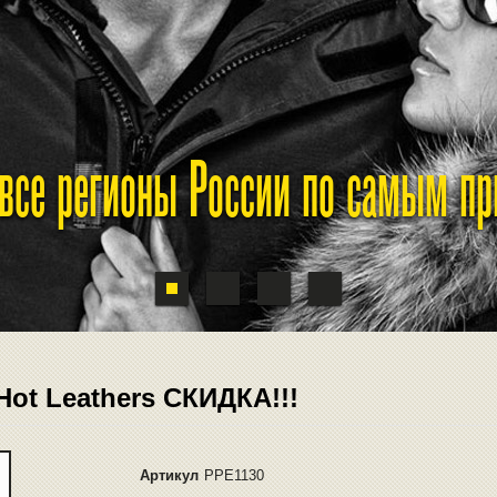
 все регионы России по самым п
Hot Leathers CКИДКА!!!
Артикул
PPE1130