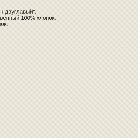
он двуглавый".
твенный 100% хлопок.
нок.
).