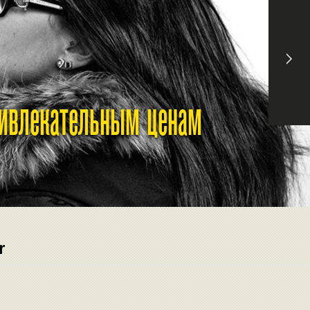
ривлекательным ценам
r