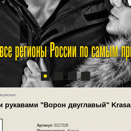
 все регионы России по самым п
 мужские
 рукавами "Ворон двуглавый" Krasa
Артикул
3217228
Производитель
Krasar