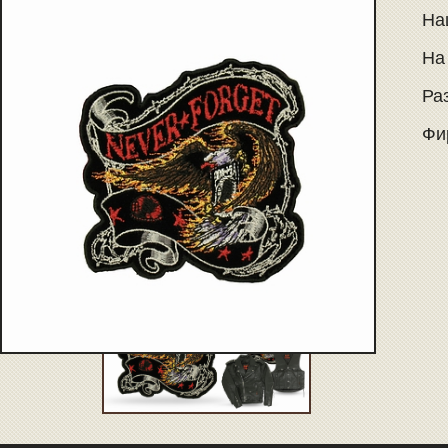
Наш
На
Раз
Фир