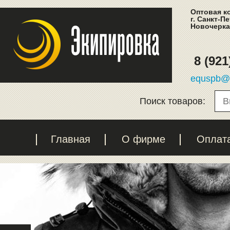
Оптовая к
г. Санкт-П
Новочеркас
8 (921
equspb@l
Поиск товаров:
Главная
О фирме
Оплат