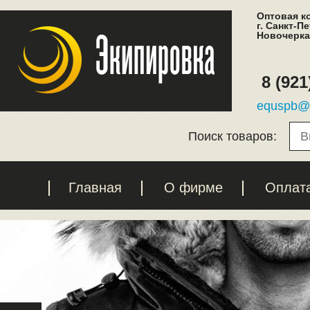
Оптовая к
г. Санкт-П
Новочеркас
8 (921
equspb@l
Поиск товаров:
Главная
О фирме
Оплат