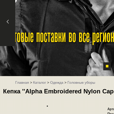
Оптовые поставки во все реги
Главная
>
Каталог
>
Одежда
>
Головные уборы
Кепка ''Alpha Embroidered Nylon Ca
Арт
Про