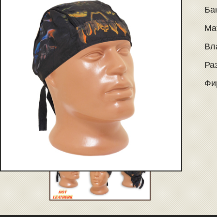
Бан
Ма
Вл
Ра
Фир