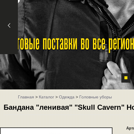
Оптовые поставки во все реги
Главная
>
Каталог
>
Одежда
>
Головные уборы
Бандана "ленивая" "Skull Cavern" H
Арт