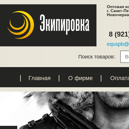
Оптовая к
г. Санкт-П
Новочеркас
8 (921
equspb@l
Поиск товаров:
Главная
О фирме
Оплат