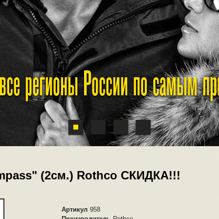
 все регионы России по самым п
pass" (2см.) Rothco CКИДКА!!!
Артикул
958
Производитель
Rothco