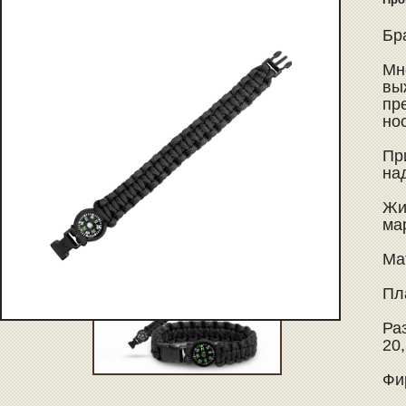
Бра
Мн
вы
пр
но
Пр
на
Жи
ма
Ма
Пл
Раз
20,
Фи