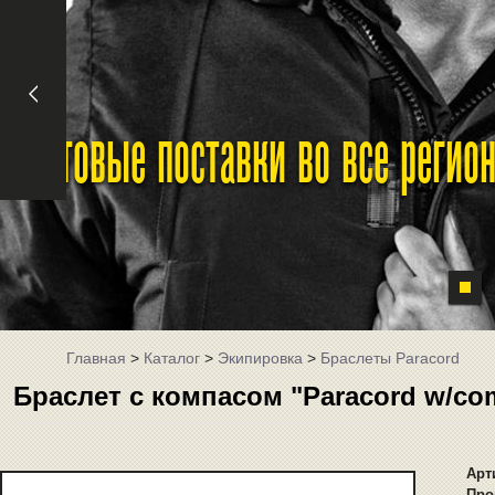
Оптовые поставки во все реги
Главная
>
Каталог
>
Экипировка
>
Браслеты Paracord
Браслет с компасом "Paracord w/com
Арт
Про