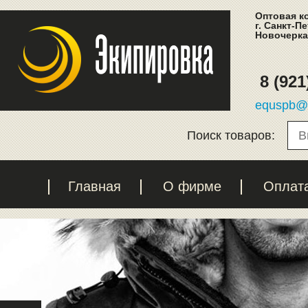
Оптовая к
г. Санкт-П
Новочеркас
8 (921
equspb@l
Поиск товаров:
Главная
О фирме
Оплат