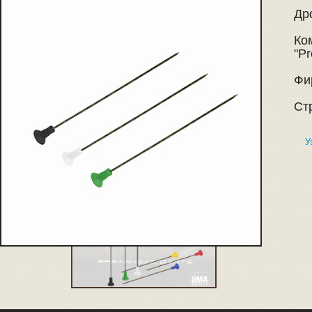
Дро
Ко
"Pr
Фи
Ст
У