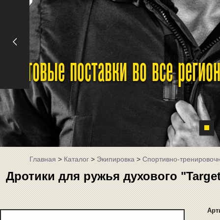
Оптовые поставки во все реги
Главная
>
Каталог
>
Экипировка
>
Спортивно-тренировоч
Дротики для ружья духового "Target"
Арт