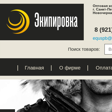
Оптовая к
г. Санкт-П
Новочеркас
8 (921
equspb@l
Поиск товаров:
Главная
О фирме
Оплат