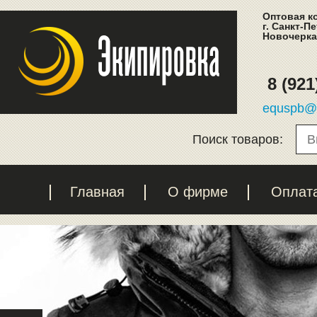
Оптовая к
г. Санкт-П
Новочеркас
8 (921
equspb@l
Поиск товаров:
Главная
О фирме
Оплат