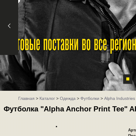
Оптовые поставки во все реги
Главная
>
Каталог
>
Одежда
>
Футболки
>
Alpha Industries
Футболка "Alpha Anchor Print Tee" A
Арт
Про