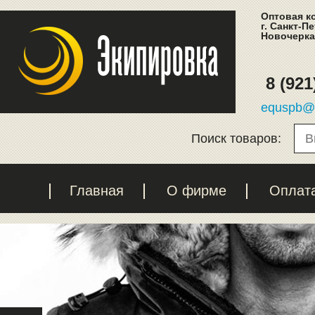
Оптовая к
г. Санкт-П
Новочеркас
8 (921
equspb@l
Поиск товаров:
Главная
О фирме
Оплат