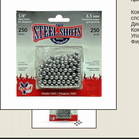
Ко
сп
Ди
Ко
Уп
Фир