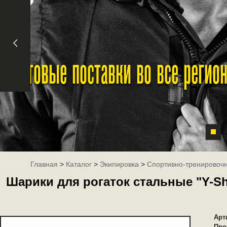
Оптовые поставки во все реги
Главная
>
Каталог
>
Экипировка
>
Спортивно-тренировоч
Шарики для рогаток стальные "Y-Sho
Арт
Про