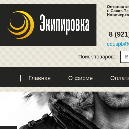
Оптовая к
г. Санкт-П
Новочеркас
8 (921
equspb@l
Поиск товаров:
Главная
О фирме
Оплат