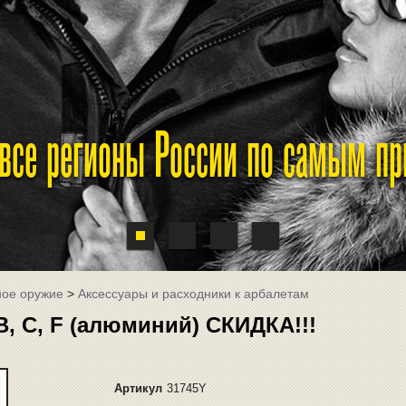
 все регионы России по самым п
ное оружие
>
Аксессуары и расходники к арбалетам
B, C, F (алюминий) СКИДКА!!!
Артикул
31745Y