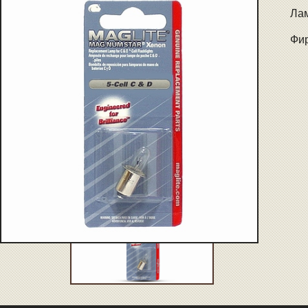
Лам
Фир