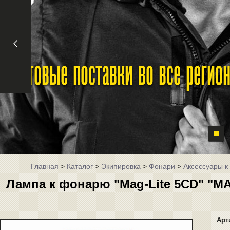
Оптовые поставки во все реги
Главная
>
Каталог
>
Экипировка
>
Фонари
>
Аксессуары 
Лампа к фонарю "Mag-Lite 5CD" "M
Арт