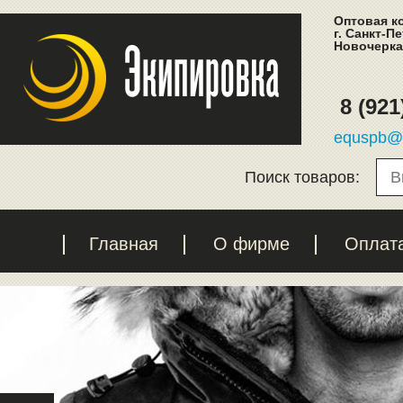
Оптовая к
г. Санкт-П
Новочеркас
8 (921
equspb@l
Поиск товаров:
Главная
О фирме
Оплат